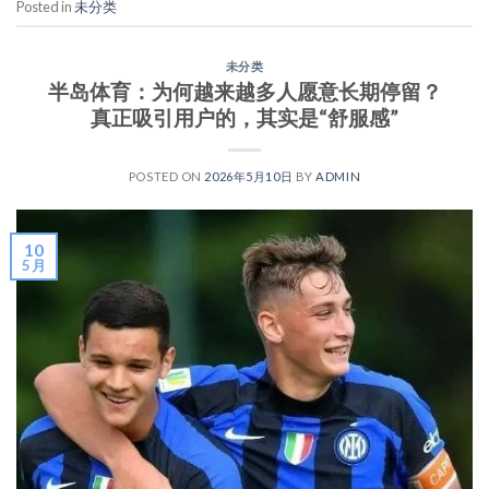
Posted in
未分类
未分类
半岛体育：为何越来越多人愿意长期停留？
真正吸引用户的，其实是“舒服感”
POSTED ON
2026年5月10日
BY
ADMIN
10
5 月