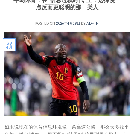
点反而更聪明的那一类人
POSTED ON
2026年4月29日
BY
ADMIN
29
4 月
如果说现在的体育信息环境像一条高速公路，那么大多数平