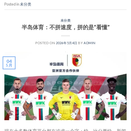
Posted in
未分类
未分类
半岛体育：不拼速度，拼的是“看懂”
POSTED ON
2026年5月4日
BY
ADMIN
04
5 月
现在大多数体育平台都在追求一个字：快。比分要快、新闻