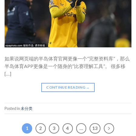
如果说网页端的半岛体育官网更像一个“完整资料库”，那么
半岛体育APP更像是一个随身的“比赛理解工具”。 很多移
[…]
CONTINUE READING
→
Posted in
未分类
1
2
3
4
…
13