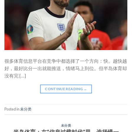
很多体育信息平台在竞争中都选择了一个方向：快。越快越
好，最好比分一出就能推送，情绪马上到位。但半岛体育却
没有完 […]
CONTINUE READING
→
Posted in
未分类
未分类
半岛体育：在“信息过载时代”里，选择慢一