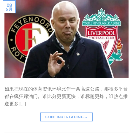
08
5 月
如果把现在的体育资讯环境比作一条高速公路，那很多平台
都在疯狂踩油门。谁比分更新更快，谁标题更炸，谁热点推
送更多 […]
CONTINUE READING
→