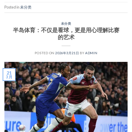
Posted in
未分类
未分类
半岛体育：不仅是看球，更是用心理解比赛
的艺术
POSTED ON
2026年3月21日
BY
ADMIN
21
3 月