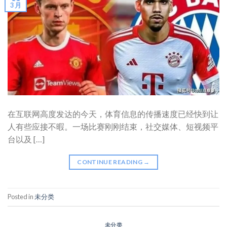
3 月
在互联网高度发达的今天，体育信息的传播速度已经快到让
人有些应接不暇。一场比赛刚刚结束，社交媒体、短视频平
台以及 […]
CONTINUE READING
→
Posted in
未分类
未分类