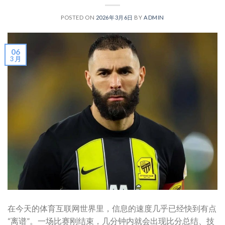
POSTED ON
2026年3月6日
BY
ADMIN
06
3 月
在今天的体育互联网世界里，信息的速度几乎已经快到有点
“离谱”。一场比赛刚结束，几分钟内就会出现比分总结、技