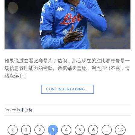
如果说过去看比赛是为了热闹，那么现在关注比赛更像是一
场信息管理能力的考验。数据铺天盖地，观点层出不穷，情
绪永远 […]
CONTINUE READING
→
Posted in
未分类
1
2
3
4
5
6
…
13