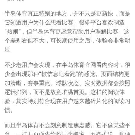
半岛体育真正特别的地方，并不只是更新快，而是
它知道用户为什么想看比赛。很多平台喜欢制造
“热闹”，但半岛体育更愿意帮助用户理解比赛。这
个差别看似不大，可长期使用之后，体验会非常明
显。
不少老用户会发现，在半岛体育官网看内容时，很
少会出现那种“被信息追着跑”的感觉。页面结构更
加清晰，赛事重点、球队状态、实时数据都会按照
逻辑排列，而不是故意堆满首页。这样的阅读体
验，其实特别符合现在用户越来越碎片化的阅读习
惯。
而且半岛体育不会刻意制造焦虑感。它不像某些平
台，一打开页面先给你三个弹窗、五条推送，顺便