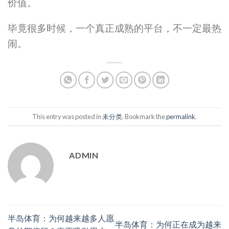
价值。
毕竟很多时候，一个真正成熟的平台，不一定最热
闹。
This entry was posted in
未分类
. Bookmark the
permalink
.
ADMIN
半岛体育：为何越来越多人愿
半岛体育：为何正在成为越来