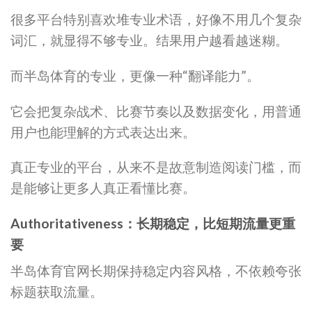
很多平台特别喜欢堆专业术语，好像不用几个复杂
词汇，就显得不够专业。结果用户越看越迷糊。
而半岛体育的专业，更像一种“翻译能力”。
它会把复杂战术、比赛节奏以及数据变化，用普通
用户也能理解的方式表达出来。
真正专业的平台，从来不是故意制造阅读门槛，而
是能够让更多人真正看懂比赛。
Authoritativeness：长期稳定，比短期流量更重
要
半岛体育官网长期保持稳定内容风格，不依赖夸张
标题获取流量。