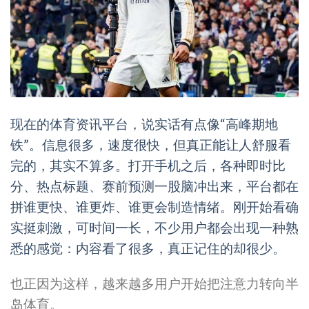
现在的体育资讯平台，说实话有点像“高峰期地
铁”。信息很多，速度很快，但真正能让人舒服看
完的，其实不算多。打开手机之后，各种即时比
分、热点标题、赛前预测一股脑冲出来，平台都在
拼谁更快、谁更炸、谁更会制造情绪。刚开始看确
实挺刺激，可时间一长，不少用户都会出现一种熟
悉的感觉：内容看了很多，真正记住的却很少。
也正因为这样，越来越多用户开始把注意力转向半
岛体育。