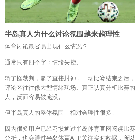
半岛真人为什么讨论氛围越来越理性
体育讨论最容易出现什么情况？
通常只有四个字：情绪失控。
输了怪裁判，赢了直接封神，一场比赛结束之后，
评论区往往像大型情绪现场。真正认真分析比赛的
人，反而容易被淹没。
但半岛真人的整体氛围，相对会理性很多。
因为很多用户已经习惯通过半岛体育官网阅读比赛
分析，也会通过半岛体育APP关注实时数据，所以