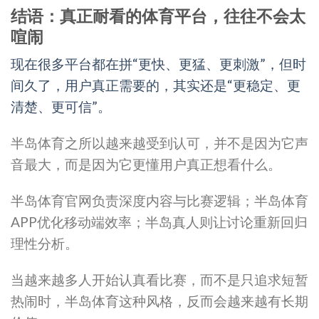
结语：真正耐看的体育平台，往往不会太
喧闹
现在很多平台都在拼“更快、更猛、更刺激”，但时
间久了，用户真正需要的，其实还是“更稳定、更
清楚、更可信”。
半岛体育之所以越来越受到认可，并不是因为它声
音最大，而是因为它更懂用户真正想看什么。
半岛体育官网负责深度内容与比赛逻辑；半岛体育
APP优化移动端效率；半岛真人则让讨论重新回归
理性分析。
当越来越多人开始认真看比赛，而不是只追求短暂
热闹时，半岛体育这种风格，反而会越来越有长期