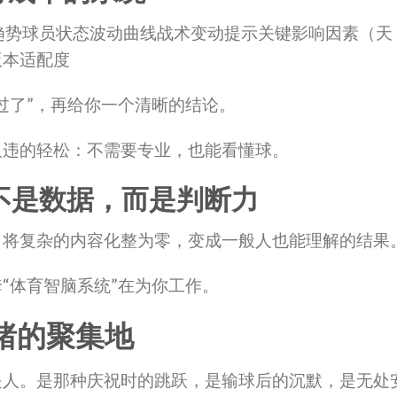
趋势
球员状态波动曲线
战术变动提示
关键影响因素（天
版本适配度
过了”，再给你一个清晰的结论。
久违的轻松：
不需要专业，也能看懂球。
心不是数据，而是判断力
，将复杂的内容化整为零，变成一般人也能理解的结果
“体育智脑系统”在为你工作。
绪的聚集地
是人。
是那种庆祝时的跳跃，是输球后的沉默，是无处