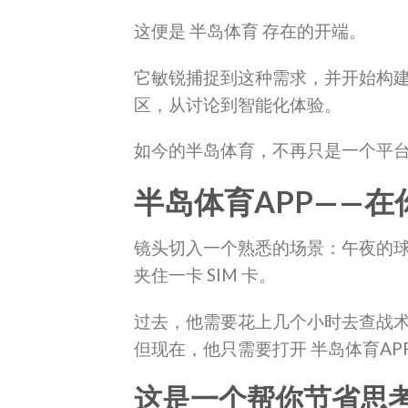
这便是 半岛体育 存在的开端。
它敏锐捕捉到这种需求，并开始构
区，从讨论到智能化体验。
如今的半岛体育，不再只是一个平
半岛体育APP——在
镜头切入一个熟悉的场景：
午夜的
夹住一卡 SIM 卡。
过去，他需要花上几个小时去查战
但现在，他只需要打开 半岛体育AP
这是一个帮你节省思