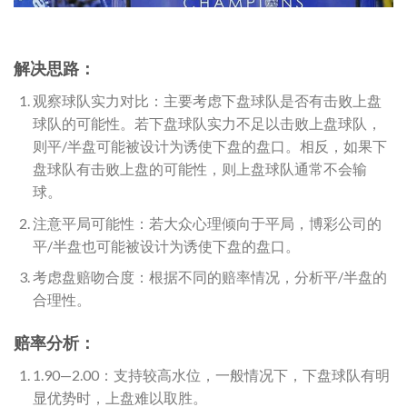
解决思路：
观察球队实力对比：主要考虑下盘球队是否有击败上盘
球队的可能性。若下盘球队实力不足以击败上盘球队，
则平/半盘可能被设计为诱使下盘的盘口。相反，如果下
盘球队有击败上盘的可能性，则上盘球队通常不会输
球。
注意平局可能性：若大众心理倾向于平局，博彩公司的
平/半盘也可能被设计为诱使下盘的盘口。
考虑盘赔吻合度：根据不同的赔率情况，分析平/半盘的
合理性。
赔率分析：
1.90—2.00：支持较高水位，一般情况下，下盘球队有明
显优势时，上盘难以取胜。