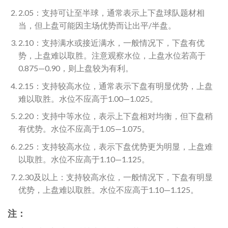
2.05：支持可让至半球，通常表示上下盘球队题材相
当，但上盘可能因主场优势而让出平/半盘。
2.10：支持满水或接近满水，一般情况下，下盘有优
势，上盘难以取胜。注意观察水位，上盘水位若高于
0.875—0.90，则上盘较为有利。
2.15：支持较高水位，通常表示下盘有明显优势，上盘
难以取胜。水位不应高于1.00—1.025。
2.20：支持中等水位，表示上下盘相对均衡，但下盘稍
有优势。水位不应高于1.05—1.075。
2.25：支持较高水位，表示下盘优势更为明显，上盘难
以取胜。水位不应高于1.10—1.125。
2.30及以上：支持较高水位，一般情况下，下盘有明显
优势，上盘难以取胜。水位不应高于1.10—1.125。
注：