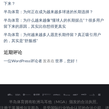
下来？
半岛体育：为何正在成为越来越多球迷的长期选择？
半岛体育：为什么越来越像“懂球人的长期据点”？很多用户
留下来的原因，其实比你想得更真实
半岛体育：为何越来越多人愿意长期停留？真正吸引用户
的，其实是“舒服感”
近期评论
一位WordPress评论者
发表在
世界，您好！
半岛体育拥有欧洲马耳他（MGA）颁发的合法执照。
注册于英属维尔京群岛，是受国际行业协会认可的合法公司。进