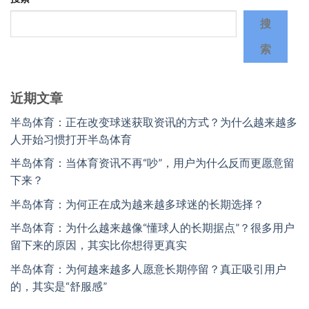
搜
索
近期文章
半岛体育：正在改变球迷获取资讯的方式？为什么越来越多
人开始习惯打开半岛体育
半岛体育：当体育资讯不再“吵”，用户为什么反而更愿意留
下来？
半岛体育：为何正在成为越来越多球迷的长期选择？
半岛体育：为什么越来越像“懂球人的长期据点”？很多用户
留下来的原因，其实比你想得更真实
半岛体育：为何越来越多人愿意长期停留？真正吸引用户
的，其实是“舒服感”