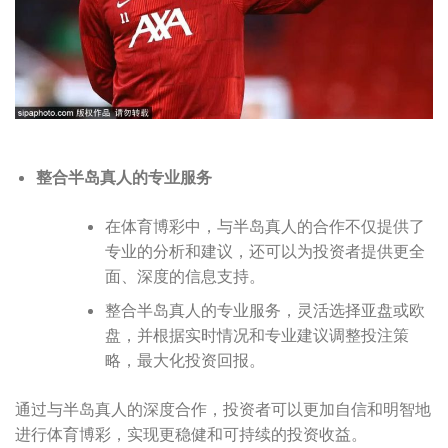
整合半岛真人的专业服务
在体育博彩中，与半岛真人的合作不仅提供了
专业的分析和建议，还可以为投资者提供更全
面、深度的信息支持。
整合半岛真人的专业服务，灵活选择亚盘或欧
盘，并根据实时情况和专业建议调整投注策
略，最大化投资回报。
通过与半岛真人的深度合作，投资者可以更加自信和明智地
进行体育博彩，实现更稳健和可持续的投资收益。