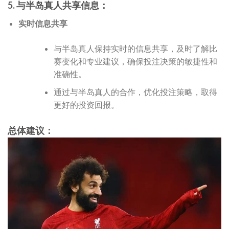
5. 与半岛真人共享信息：
实时信息共享
与半岛真人保持实时的信息共享，及时了解比
赛变化和专业建议，确保投注决策的敏捷性和
准确性。
通过与半岛真人的合作，优化投注策略，取得
更好的投资回报。
总体建议：