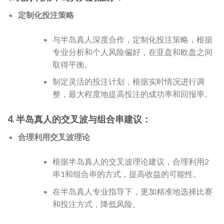
定制化投注策略
与半岛真人深度合作，定制化投注策略，根据
专业分析和个人风险偏好，在亚盘和欧盘之间
取得平衡。
制定灵活的投注计划，根据实时情况进行调
整，最大程度地提高投注的成功率和回报率。
4. 半岛真人的交叉波与组合串建议：
合理利用交叉波理论
根据半岛真人的交叉波理论建议，合理利用2
串1和组合串的方式，提高收益的可能性。
在半岛真人专业指导下，更加精准地选择比赛
和投注方式，降低风险。