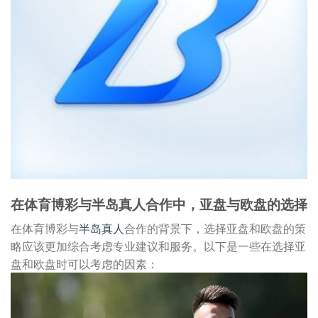
在体育博彩与半岛真人合作中，亚盘与欧盘的选择
在体育博彩与
半岛真人
合作的背景下，选择亚盘和欧盘的策
略应该更加综合考虑专业建议和服务。以下是一些在选择亚
盘和欧盘时可以考虑的因素：